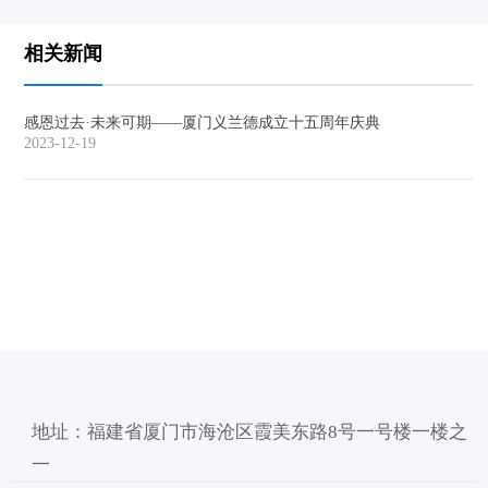
相关新闻
感恩过去·未来可期——厦门义兰德成立十五周年庆典
2023-12-19
地址：福建省厦门市海沧区霞美东路8号一号楼一楼之
一