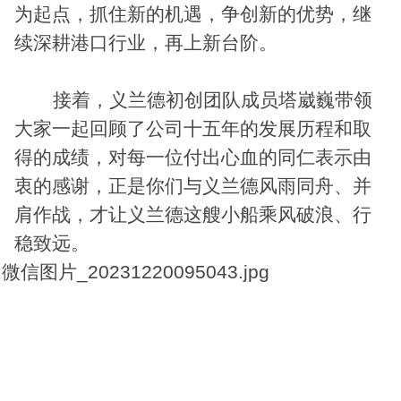
为起点，抓住新的机遇，争创新的优势，继
续深耕港口行业，再上新台阶。
接着，义兰德初创团队成员塔崴巍带领
大家一起回顾了公司十五年的发展历程和取
得的成绩，对每一位付出心血的同仁表示由
衷的感谢，正是你们与义兰德风雨同舟、并
肩作战，才让义兰德这艘小船乘风破浪、行
稳致远。